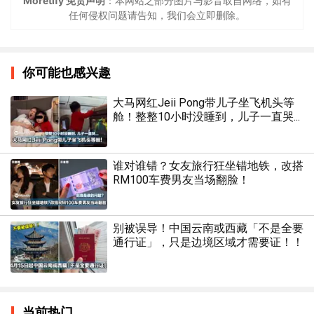
Moretify 免责声明
：本网站之部分图片与影音取自网络，如有
任何侵权问题请告知，我们会立即删除。
你可能也感兴趣
大马网红Jeii Pong带儿子坐飞机头等
舱！整整10小时没睡到，儿子一直哭...
谁对谁错？女友旅行狂坐错地铁，改搭
RM100车费男友当场翻脸！
别被误导！中国云南或西藏「不是全要
通行证」，只是边境区域才需要证！！
当前热门