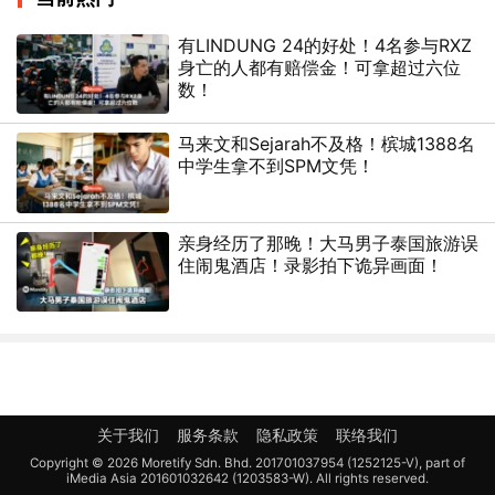
有LINDUNG 24的好处！4名参与RXZ
身亡的人都有赔偿金！可拿超过六位
数！
马来文和Sejarah不及格！槟城1388名
中学生拿不到SPM文凭！
亲身经历了那晚！大马男子泰国旅游误
住闹鬼酒店！录影拍下诡异画面！
关于我们
服务条款
隐私政策
联络我们
Copyright © 2026 Moretify Sdn. Bhd. 201701037954 (1252125-V), part of
iMedia Asia 201601032642 (1203583-W). All rights reserved.