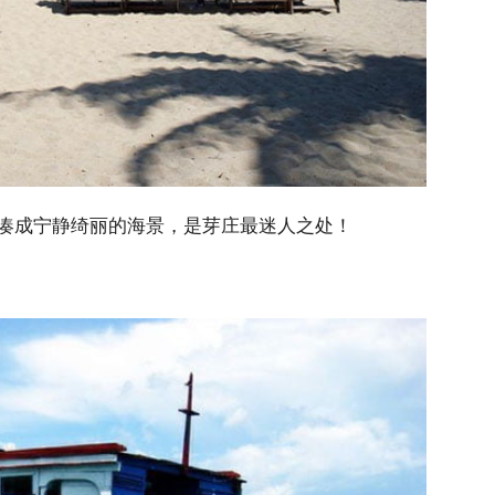
凑成宁静绮丽的海景，是芽庄最迷人之处！