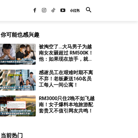
你可能也感兴趣
被掏空了...大马男子为越
南女友砸超过 RM500K！
他：如果现在放手，就是
完全的损失！
感谢员工在艰难时期不离
不弃！老板豪送160名员
工每人一间公寓！
RM3000只住2晚不如飞越
南！女子爆料本地旅游配
套贵又不值引网友共鸣！
当前热门