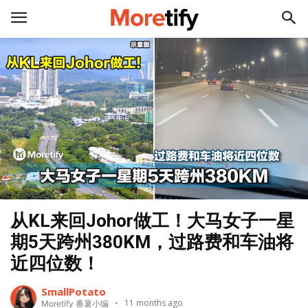
从KL来回Johor做工！大马女子一星
期5天跨州380KM，过路费和车油将
近四位数！
SmallPotato
11 months ago
Moretify 番薯小编