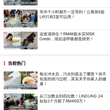
等半个小时都不一定等到！公寓有6架
Lift只有2架可以用！
这谁顶得住？RM4K薪水买500K
Condo，现在连呼吸都觉得穷！
当前热门
每次冲水后，污水到底去了哪里？你不
知道的排污过程，其实关乎你家人的健
康！
从三位数去到四位数！LINDUNG 24
短短2个月赔了RM469万！