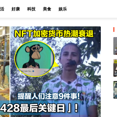
活
好康
科技
美食
娱乐