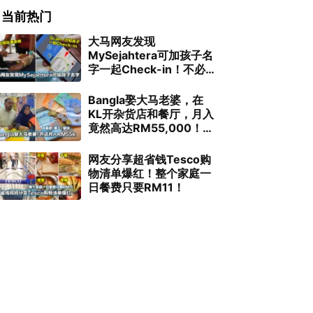
当前热门
大马网友发现
MySejahtera可加孩子名
字一起Check-in！不必再
排长龙填表格了！
Bangla娶大马老婆，在
KL开杂货店和餐厅，月入
竟然高达RM55,000！结
果请「黑工」被捉！
网友分享超省钱Tesco购
物清单爆红！整个家庭一
日餐费只要RM11！