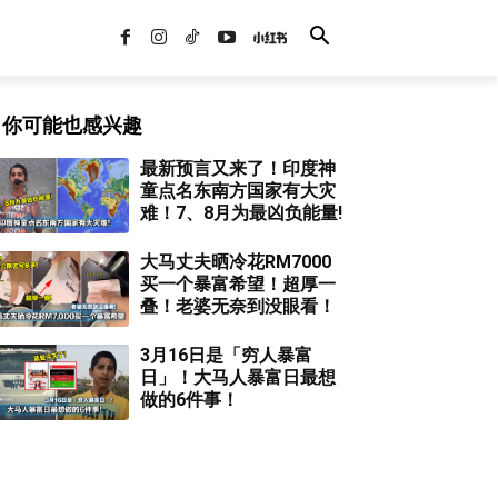
你可能也感兴趣
最新预言又来了！印度神
童点名东南方国家有大灾
难！7、8月为最凶负能量!
大马丈夫晒冷花RM7000
买一个暴富希望！超厚一
叠！老婆无奈到没眼看！
3月16日是「穷人暴富
日」！大马人暴富日最想
做的6件事！