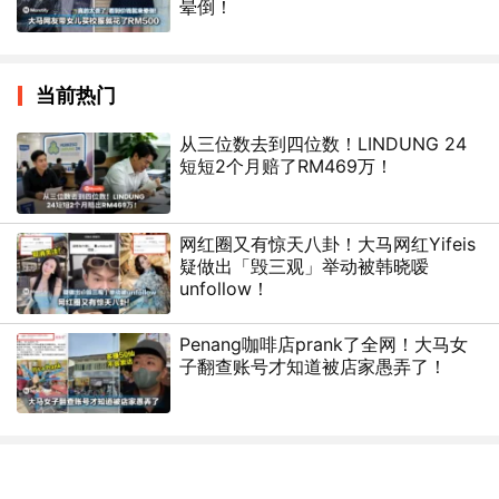
晕倒！
当前热门
从三位数去到四位数！LINDUNG 24
短短2个月赔了RM469万！
网红圈又有惊天八卦！大马网红Yifeis
疑做出「毁三观」举动被韩晓嗳
unfollow！
Penang咖啡店prank了全网！大马女
子翻查账号才知道被店家愚弄了！