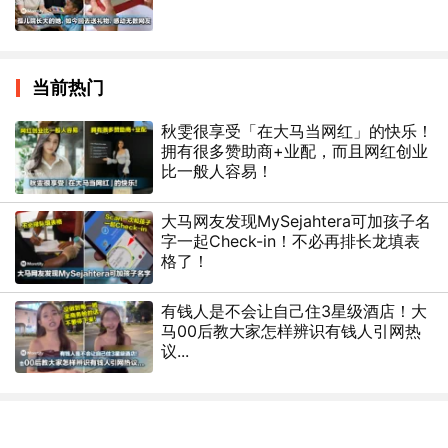
当前热门
秋雯很享受「在大马当网红」的快乐！
拥有很多赞助商+业配，而且网红创业
比一般人容易！
大马网友发现MySejahtera可加孩子名
字一起Check-in！不必再排长龙填表
格了！
有钱人是不会让自己住3星级酒店！大
马00后教大家怎样辨识有钱人引网热
议...