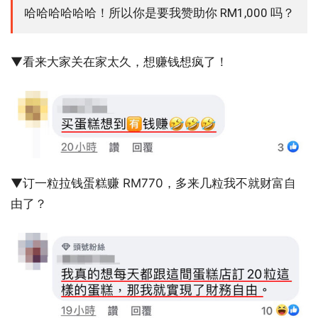
哈哈哈哈哈哈！所以你是要我赞助你 RM1,000 吗？
▼看来大家关在家太久，想赚钱想疯了！
▼订一粒拉钱蛋糕赚 RM770，多来几粒我不就财富自
由了？