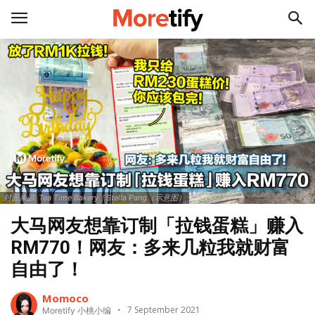
封面来源: Tea Time Bakery｜Stella Pang（示意图）
大马网友想靠订制「拉钱蛋糕」赚入
RM770！网友：多来几粒我就财富
自由了！
Momoco
7 September 2021
Moretify 小桃小编