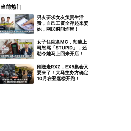
当前热门
男友要求女友负责生活
费，自己工资全存起来娶
她，网民瞬间炸锅！
女子住院拿MC，却遭上
司怒骂「STUPID」，还
勒令她马上回来开店！
刚送走RXZ，EX5集会又
要来了！大马主办方确定
10月在登嘉楼开跑！