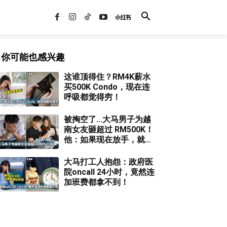
你可能也感兴趣
这谁顶得住？RM4K薪水
买500K Condo，现在连
呼吸都觉得穷！
被掏空了...大马男子为越
南女友砸超过 RM500K！
他：如果现在放手，就是
完全的损失！
大马打工人抱怨：政府医
院oncall 24小时，竟然连
加班费都拿不到！