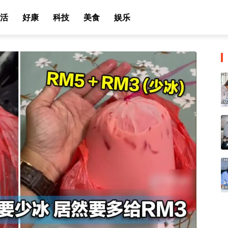
活
好康
科技
美食
娱乐