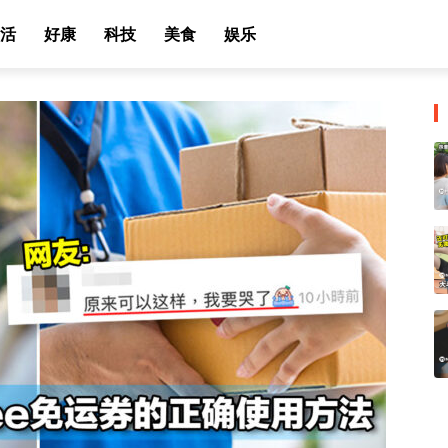
活
好康
科技
美食
娱乐