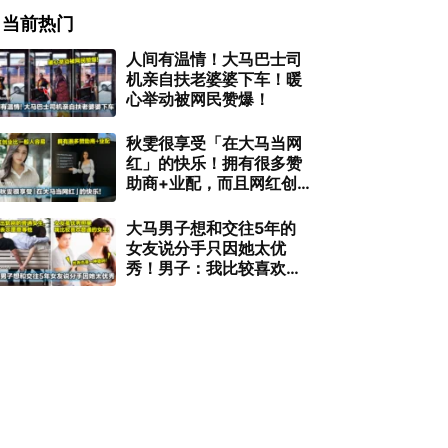
当前热门
人间有温情！大马巴士司
机亲自扶老婆婆下车！暖
心举动被网民赞爆！
秋雯很享受「在大马当网
红」的快乐！拥有很多赞
助商+业配，而且网红创
业比一般人容易！
大马男子想和交往5年的
女友说分手只因她太优
秀！男子：我比较喜欢普
通的女生！