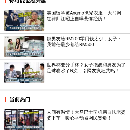
你可能也感兴趣
英国留学被Angmo扒光衣服！大马网
红律师江昭上自曝悲惨经历！
嫌男友给RM200零用钱太少，女子：
我前任最少都给RM500
世界杯变分手杯？女子抱怨和男友为了
足球赛吵了N次，引网友疯狂共鸣！
当前热门
人间有温情！大马巴士司机亲自扶老婆
婆下车！暖心举动被网民赞爆！