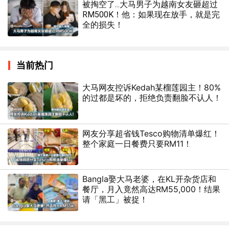
被掏空了...大马男子为越南女友砸超过
RM500K！他：如果现在放手，就是完
全的损失！
当前热门
大马网友控诉Kedah某榴莲园主！80%
的过都是坏的，拒绝负责翻脸不认人！
网友分享超省钱Tesco购物清单爆红！
整个家庭一日餐费只要RM11！
Bangla娶大马老婆，在KL开杂货店和
餐厅，月入竟然高达RM55,000！结果
请「黑工」被捉！