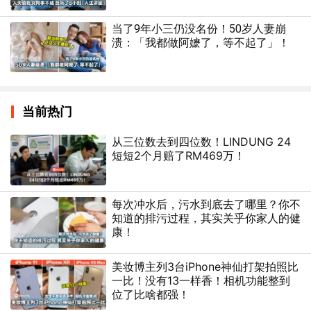
当了9年小三仍没名份！50岁人妻崩
溃：「我都做阿嬷了，等不起了」！
当前热门
从三位数去到四位数！LINDUNG 24
短短2个月赔了RM469万！
每次冲水后，污水到底去了哪里？你不
知道的排污过程，其实关乎你家人的健
康！
美妆博主列3台iPhone神仙打架拍照比
一比！没有13一样香！相机功能整到
位了比啥都强！