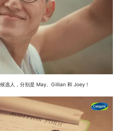
人，分别是 May、Gillian 和 Joey！