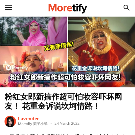
粉红女郎新搞作超可怕妆容吓坏网
友！ 花重金诉说坎坷情路！
Lavender
24 March 2022
Moretify 梨子小编