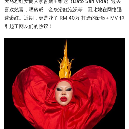
大马粉红女商人拿督斯里维达（Dato Seri Vida）过去
喜欢炫富，晒砖戒，金条浴缸泡澡等，因此她在网络迅
速爆红。近期，更是花了 RM 40万 打造的新歌+ MV 也
引起了网友们的热议！