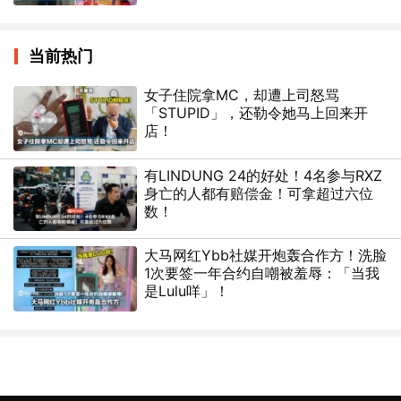
当前热门
女子住院拿MC，却遭上司怒骂
「STUPID」，还勒令她马上回来开
店！
有LINDUNG 24的好处！4名参与RXZ
身亡的人都有赔偿金！可拿超过六位
数！
大马网红Ybb社媒开炮轰合作方！洗脸
1次要签一年合约自嘲被羞辱：「当我
是Lulu咩」！