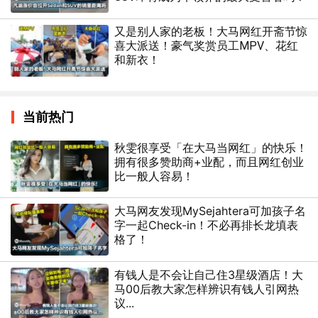
又是别人家的老板！大马网红开斋节惊
喜大派送！豪气奖赏员工MPV、花红
和新衣！
当前热门
秋雯很享受「在大马当网红」的快乐！
拥有很多赞助商+业配，而且网红创业
比一般人容易！
大马网友发现MySejahtera可加孩子名
字一起Check-in！不必再排长龙填表
格了！
有钱人是不会让自己住3星级酒店！大
马00后教大家怎样辨识有钱人引网热
议...