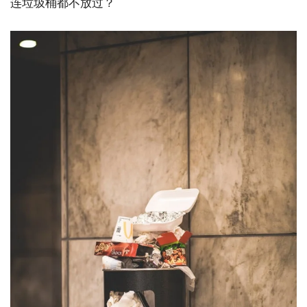
连垃圾桶都不放过？