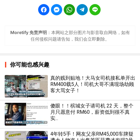
Moretify 免责声明
：本网站之部分图片与影音取自网络，如有
任何侵权问题请告知，我们会立即删除。
你可能也感兴趣
真的贱到贴地！大马女司机接私单开出
RM400载5人！司机大哥不满现场劫顾
客大骂女子！
傻眼！！槟城女子请司机 22 天，整个
月只愿意付 RM60，薪资低到很不真
实...
4年转5手！网友父亲RM45,000车牌疑