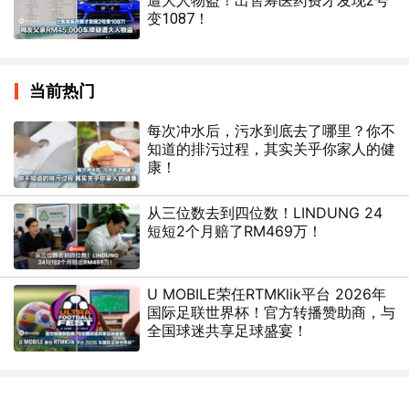
遭大人物盗！出售筹医药费才发现2号
变1087！
当前热门
每次冲水后，污水到底去了哪里？你不
知道的排污过程，其实关乎你家人的健
康！
从三位数去到四位数！LINDUNG 24
短短2个月赔了RM469万！
U MOBILE荣任RTMKlik平台 2026年
国际足联世界杯！官方转播赞助商，与
全国球迷共享足球盛宴！