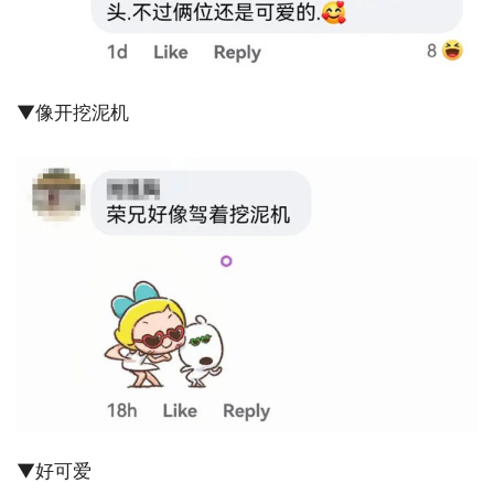
▼像开挖泥机
▼好可爱