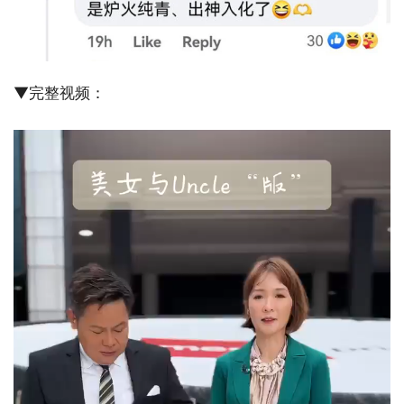
▼完整视频：
V
i
d
e
o
P
l
a
y
e
r