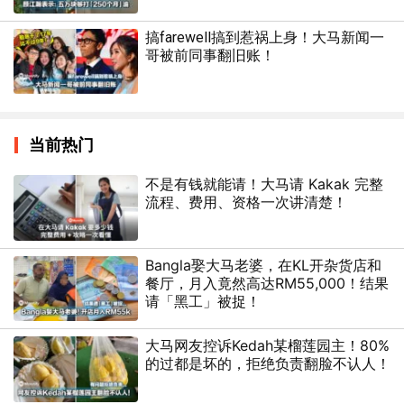
搞farewell搞到惹祸上身！大马新闻一
哥被前同事翻旧账！
当前热门
不是有钱就能请！大马请 Kakak 完整
流程、费用、资格一次讲清楚！
Bangla娶大马老婆，在KL开杂货店和
餐厅，月入竟然高达RM55,000！结果
请「黑工」被捉！
大马网友控诉Kedah某榴莲园主！80%
的过都是坏的，拒绝负责翻脸不认人！