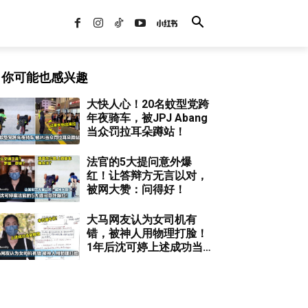
你可能也感兴趣
大快人心！20名蚊型党跨
年夜骑车，被JPJ Abang
当众罚拉耳朵蹲站！
法官的5大提问意外爆
红！让答辩方无言以对，
被网大赞：问得好！
大马网友认为女司机有
错，被神人用物理打脸！
1年后沈可婷上述成功当
庭释放！