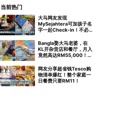
当前热门
大马网友发现
MySejahtera可加孩子名
字一起Check-in！不必再
排长龙填表格了！
Bangla娶大马老婆，在
KL开杂货店和餐厅，月入
竟然高达RM55,000！结
果请「黑工」被捉！
网友分享超省钱Tesco购
物清单爆红！整个家庭一
日餐费只要RM11！