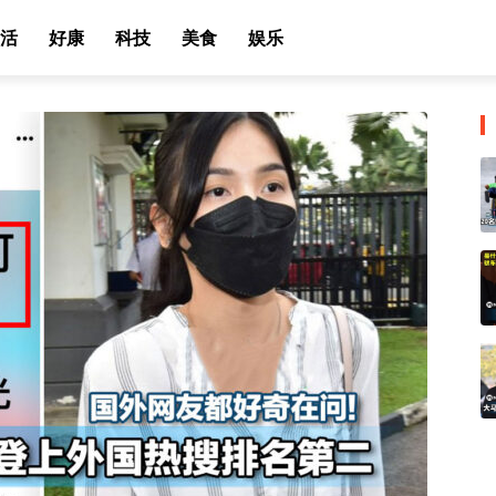
活
好康
科技
美食
娱乐