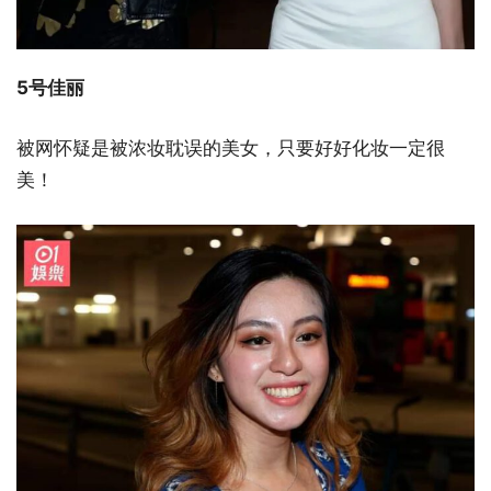
5号佳丽
被网怀疑是被浓妆耽误的美女，只要好好化妆一定很
美！