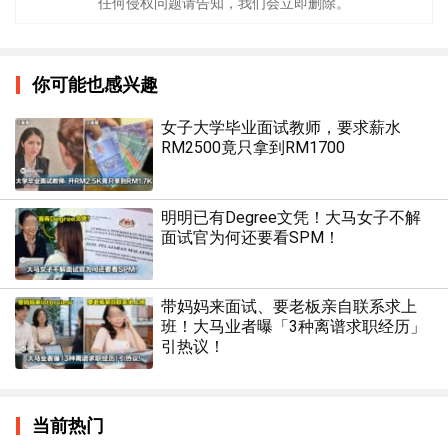
任何侵权问题请告知，我们会立即删除。
你可能也感兴趣
女子大学毕业面试教师，要求薪水
RM2500竟只拿到RM1700
明明已有Degree文凭！大马女子不解
面试官为何还要看SPM！
带妈妈来面试、要老板亲自联系求上
班！大马业者曝「3种离谱求职经历」
引热议！
当前热门