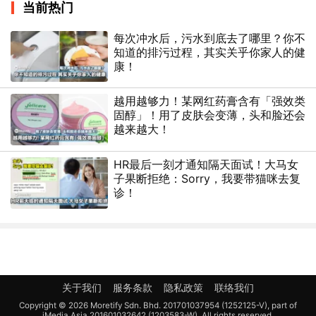
当前热门
每次冲水后，污水到底去了哪里？你不
知道的排污过程，其实关乎你家人的健
康！
越用越够力！某网红药膏含有「强效类
固醇」！用了皮肤会变薄，头和脸还会
越来越大！
HR最后一刻才通知隔天面试！大马女
子果断拒绝：Sorry，我要带猫咪去复
诊！
关于我们
服务条款
隐私政策
联络我们
Copyright © 2026 Moretify Sdn. Bhd. 201701037954 (1252125-V), part of
iMedia Asia 201601032642 (1203583-W). All rights reserved.