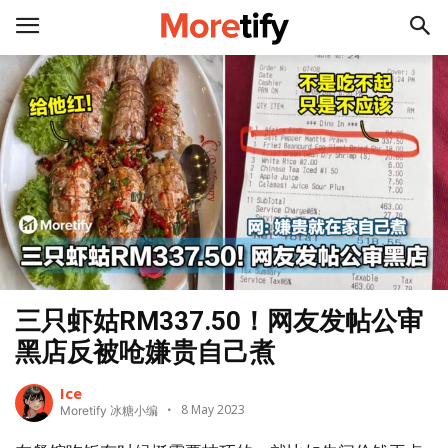
三只虾姑RM337.50！网友发帖公审
黑店反被呛嫌贵自己煮
Ice
8 May 2023
Moretify 冰糖小编