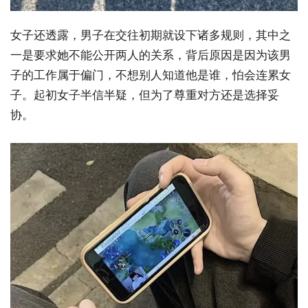
女子还透露，男子在交往初期就设下诸多规则，其中之
一是要求她不能公开两人的关系，背后原因是因为该男
子的工作属于偏门，不想别人知道他是谁，怕会连累女
子。起初女子半信半疑，但为了尊重对方还是选择妥
协。