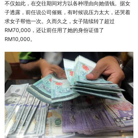
不仅如此，在交往期间对方以各种理由向她借钱。据女
子透露，前任说公司催账，有时候说压力太大，还哭着
求女子帮他一次。久而久之，女子陆续转了超过
RM70,000，还让前任用了她的身份证借了
RM10,000。