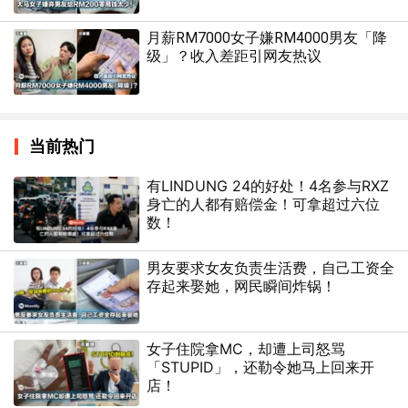
月薪RM7000女子嫌RM4000男友「降
级」？收入差距引网友热议
当前热门
有LINDUNG 24的好处！4名参与RXZ
身亡的人都有赔偿金！可拿超过六位
数！
男友要求女友负责生活费，自己工资全
存起来娶她，网民瞬间炸锅！
女子住院拿MC，却遭上司怒骂
「STUPID」，还勒令她马上回来开
店！