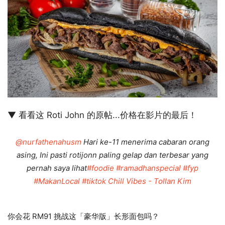
▼ 看看这 Roti John 的原帖...价格在影片的最后！
@nurfathenahusm
Hari ke-11 menerima cabaran orang
asing, Ini pasti rotijonn paling gelap dan terbesar yang
pernah saya lihat
#foodie
#ramadhanspecial
#fyp
#MakanLocal
#tiktok
Chill Vibes - Tollan Kim
你会花 RM91 挑战这「豪华版」长形面包吗？