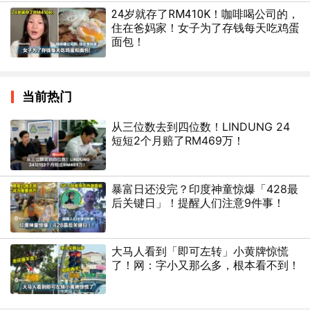
24岁就存了RM410K！咖啡喝公司的，
住在爸妈家！女子为了存钱每天吃鸡蛋
面包！
当前热门
从三位数去到四位数！LINDUNG 24
短短2个月赔了RM469万！
暴富日还没完？印度神童惊爆「428最
后关键日」！提醒人们注意9件事！
大马人看到「即可左转」小黄牌惊慌
了！网：字小又那么多，根本看不到！