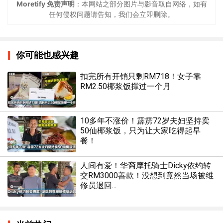
Moretify 免责声明
：本网站之部分图片与影音取自网络，如有
任何侵权问题请告知，我们会立即删除。
你可能也感兴趣
扣完所有开销只剩RM718！女子靠
RM2.50椰浆饭撑过一个月
10多年不涨价！霹雳72岁夫妇坚持卖
50仙椰浆饭，只为让大家吃得起早
餐！
人间有爱！华裔摩托骑士Dicky依约转
交RM3000善款！没想到竟然当场被维
修员退回...