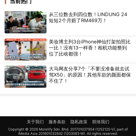
当前热门
从三位数去到四位数！LINDUNG 24
短短2个月赔了RM469万！
美妆博主列3台iPhone神仙打架拍照比
一比！没有13一样香！相机功能整到
位了比啥都强！
大马网友分享7个「不要没准备就去试
驾X50」的原因！其他车款的颜面都保
不住了！
关于我们
服务条款
隐私政策
联络我们
Copyright © 2026 Moretify Sdn. Bhd. 201701037954 (1252125-V), part of
iMedia Asia 201601032642 (1203583-W). All rights reserved.