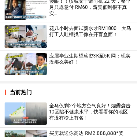
傻眼！！槟城女子请司机 22 天，整个
月只愿意付 RM60，薪资低到很不真
实...
花几小时去面试薪水才RM1800！大马
打工人吐槽找工像在开盲盒面！
应届毕业生期望薪资3K至5K 网：现实
没那么美好！
当前热门
全马仅剩2个地方空气良好！烟霾袭击
10区陷不健康水平，快看看你的地区
有没有榜上有名！
买房就送你高达 RM2,888,888*奖