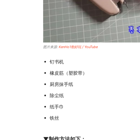
图片来源:
KenHo1勁好玩 / YouTube
钉书机
橡皮筋（塑胶带）
厨房抹手纸
除尘纸
纸手巾
铁丝
▼制作方法如下：