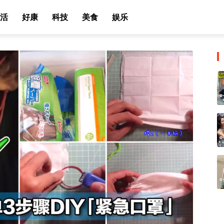
活
好康
科技
美食
娱乐