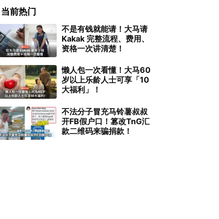
当前热门
不是有钱就能请！大马请
Kakak 完整流程、费用、
资格一次讲清楚！
懒人包一次看懂！大马60
岁以上乐龄人士可享「10
大福利」！
不法分子冒充马铃薯叔叔
开FB假户口！篡改TnG汇
款二维码来骗捐款！