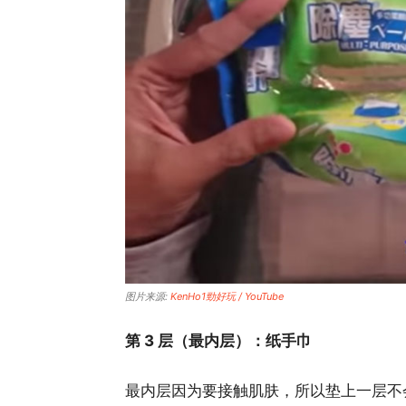
图片来源:
KenHo1勁好玩 / YouTube
第 3 层（最内层）：纸手巾
最内层因为要接触肌肤，所以垫上一层不