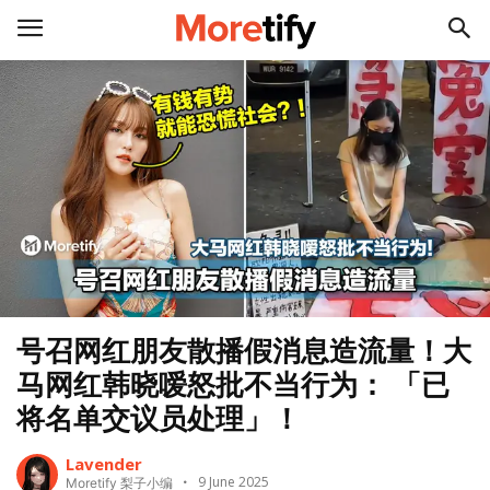
号召网红朋友散播假消息造流量！大
马网红韩晓嗳怒批不当行为： 「已
将名单交议员处理」！
Lavender
9 June 2025
Moretify 梨子小编