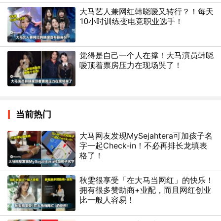
大马艺人兼网红韩晓嗳又转行？！每天
10小时训练变电竞职业选手！
觉得是自己一个人在撑！大马演员韩晓
嗳顶着票房压力在现场哭了！
当前热门
大马网友发现MySejahtera可加孩子名
字一起Check-in！不必再排长龙填表
格了！
秋雯很享受「在大马当网红」的快乐！
拥有很多赞助商+业配，而且网红创业
比一般人容易！