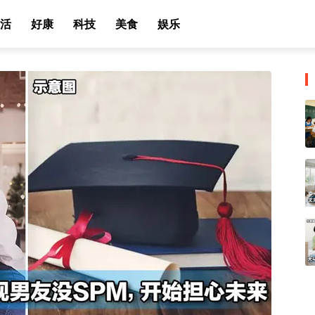
活
好康
科技
美食
娱乐