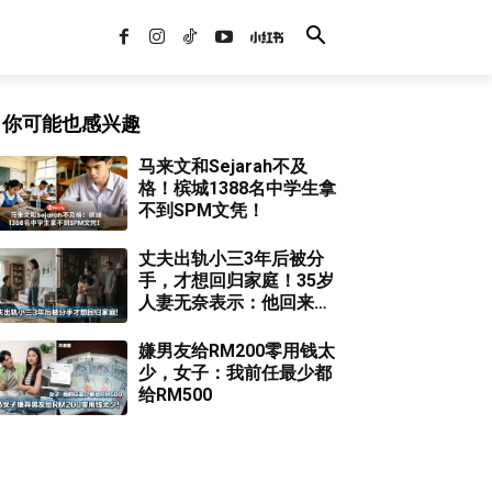
你可能也感兴趣
马来文和Sejarah不及
格！槟城1388名中学生拿
不到SPM文凭！
丈夫出轨小三3年后被分
手，才想回归家庭！35岁
人妻无奈表示：他回来
了，可我的心早就不在了
嫌男友给RM200零用钱太
少，女子：我前任最少都
给RM500