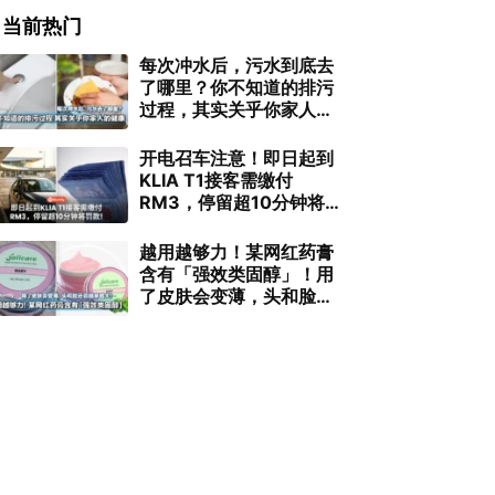
当前热门
每次冲水后，污水到底去
了哪里？你不知道的排污
过程，其实关乎你家人的
健康！
开电召车注意！即日起到
KLIA T1接客需缴付
RM3，停留超10分钟将罚
款！
越用越够力！某网红药膏
含有「强效类固醇」！用
了皮肤会变薄，头和脸还
会越来越大！