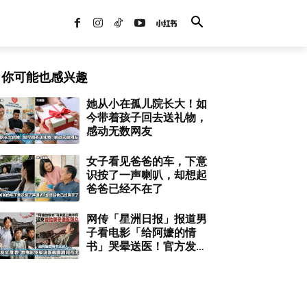
你可能也感兴趣
她从小在孤儿院长大！如
今带着孩子回去送礼物，
感动无数网友
女子看见爸爸的车，下意
识按了一声喇叭，却想起
爸爸已经不在了
网传「星洲日报」报道男
子看电影「给阿嬷的情
书」哭晕送医！官方发文
澄清...