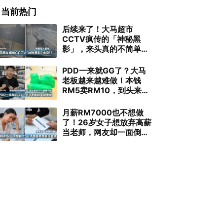
当前热门
后续来了！大马超市
CCTV疯传的「神秘黑
影」，来头真的不简单…
PDD一来就GG了？大马
老板越来越难做！本钱
RM5卖RM10，到头来连
10%都赚不到
月薪RM7000也不想做
了！26岁女子想放弃高薪
当老师，网友却一面倒劝
退