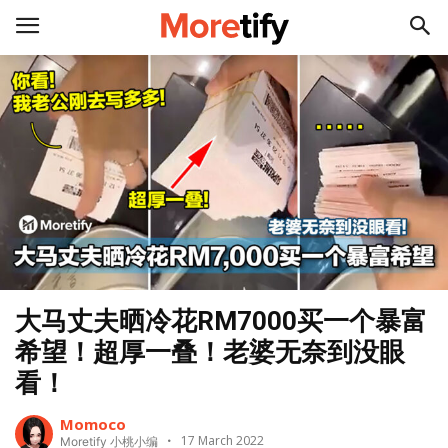
大马丈夫晒冷花RM7000买一个暴富
希望！超厚一叠！老婆无奈到没眼
看！
Momoco
17 March 2022
Moretify 小桃小编