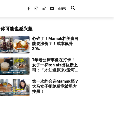
你可能也感兴趣
心碎了！Mamak档美食可
能要涨价？！成本飙升
30%…
7年老公床事像在打卡！
女子一杯teh ais出轨新上
司：「才知道原来x爱可以
这么有温度」！
第一次约会选Mamak档？
大马女子拒绝后竟被男方
拉黑！