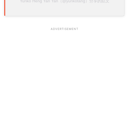
Yuriko Heng Yan Yan（@yurikotang）分享的貼文
ADVERTISEMENT