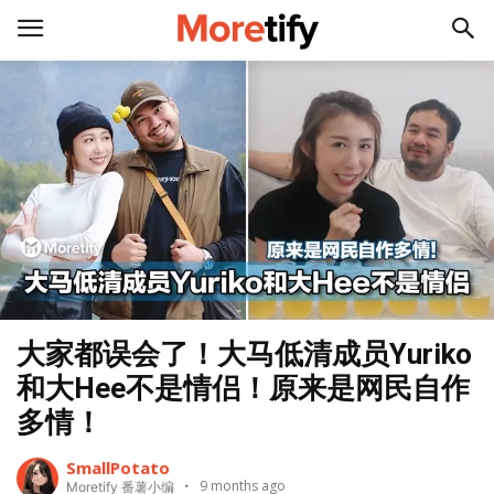
大家都误会了！大马低清成员Yuriko
和大Hee不是情侣！原来是网民自作
多情！
SmallPotato
9 months ago
Moretify 番薯小编