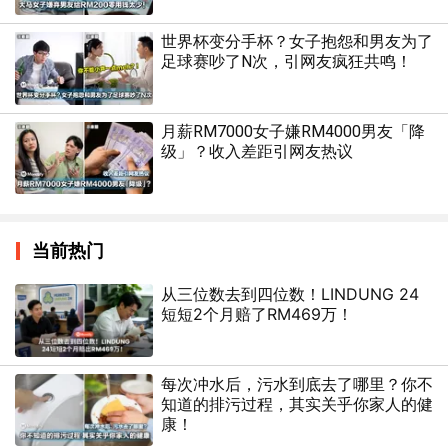
世界杯变分手杯？女子抱怨和男友为了
足球赛吵了N次，引网友疯狂共鸣！
月薪RM7000女子嫌RM4000男友「降
级」？收入差距引网友热议
当前热门
从三位数去到四位数！LINDUNG 24
短短2个月赔了RM469万！
每次冲水后，污水到底去了哪里？你不
知道的排污过程，其实关乎你家人的健
康！