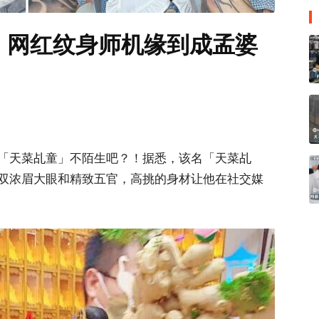
！网红纹身师机缘到成孟婆
「天菜乩童」不陌生吧？！据悉，该名「天菜乩
双浓眉大眼和精致五官，高挑的身材让他在社交媒