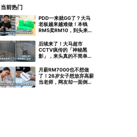
当前热门
PDD一来就GG了？大马
老板越来越难做！本钱
RM5卖RM10，到头来连
10%都赚不到
后续来了！大马超市
CCTV疯传的「神秘黑
影」，来头真的不简单…
月薪RM7000也不想做
了！26岁女子想放弃高薪
当老师，网友却一面倒劝
退