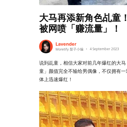
大马再添新角色乩童
被网喷「赚流量」！
Lavender
4 September 2023
Moretify 梨子小编
说到乩童，相信大家对前几年爆红的大马
童」颜值完全不输给男偶像，不仅拥有一
体上迅速爆红！