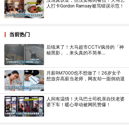
没清真认证，但没卖猪肉餐点！大马艺
人打卡Gordon Ramsay被骂错误示范！
当前热门
后续来了！大马超市CCTV疯传的「神
秘黑影」，来头真的不简单…
月薪RM7000也不想做了！26岁女子
想放弃高薪当老师，网友却一面倒劝退
人间有温情！大马巴士司机亲自扶老婆
婆下车！暖心举动被网民赞爆！