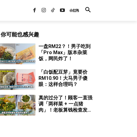
你可能也感兴趣
一盘RM22？！男子吃到
「Pro Max」版本杂菜
饭，网民炸了！
「白饭配豆芽」竟要价
RM10.90！大马男子傻
眼：这样合理吗？
真的过分了！顾客一直强
调「两样菜 + 一点猪
肉」！老板算钱检查发现
居然还藏多了！