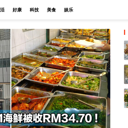
活
好康
科技
美食
娱乐