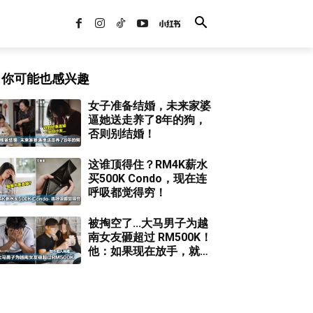
你可能也感兴趣
女子准备结婚，未来家婆
逼她送走养了8年的狗，
否则别结婚！
这谁顶得住？RM4K薪水
买500K Condo，现在连
呼吸都觉得穷！
被掏空了...大马男子为越
南女友砸超过 RM500K！
他：如果现在放手，就是
完全的损失！