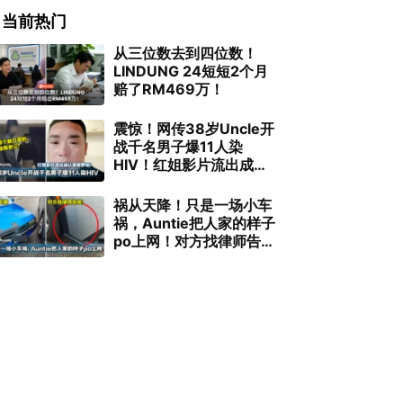
当前热门
从三位数去到四位数！
LINDUNG 24短短2个月
赔了RM469万！
震惊！网传38岁Uncle开
战千名男子爆11人染
HIV！红姐影片流出成认
亲修罗场！
祸从天降！只是一场小车
祸，Auntie把人家的样子
po上网！对方找律师告
她！