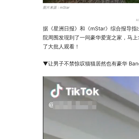
图片来源：mStar
A
据《星洲日报》和《mStar》综合报导
院周围发现到了一间豪华爱宠之家，马上拿出
了大批人观看！
▼让男子不禁惊叹猫猫居然也有豪华 Bang