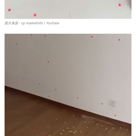
图片来源：cp marketinfo / YouTube