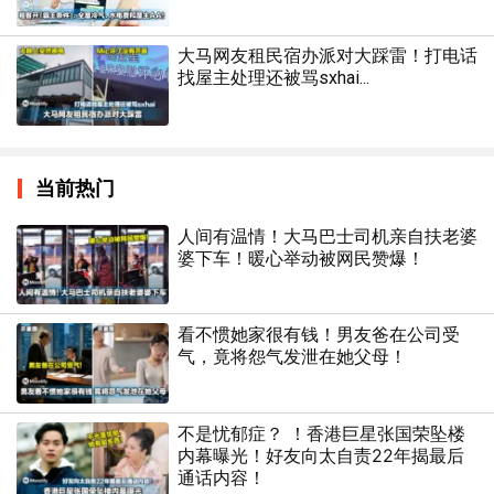
大马网友租民宿办派对大踩雷！打电话
找屋主处理还被骂sxhai...
当前热门
人间有温情！大马巴士司机亲自扶老婆
婆下车！暖心举动被网民赞爆！
看不惯她家很有钱！男友爸在公司受
气，竟将怨气发泄在她父母！
不是忧郁症？ ！香港巨星张国荣坠楼
内幕曝光！好友向太自责22年揭最后
通话内容！