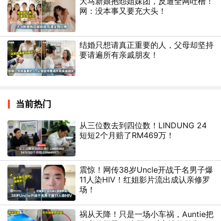
大马新娘抱怨姐妹团，反遭全网吐槽！
网：没本事又要充大头！
结婚只想请真正重要的人，父母却坚持
要请遍所有亲戚朋友！
当前热门
从三位数去到四位数！LINDUNG 24
短短2个月赔了RM469万！
震惊！网传38岁Uncle开战千名男子爆
11人染HIV！红姐影片流出成认亲修罗
场！
祸从天降！只是一场小车祸，Auntie把