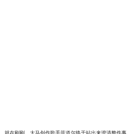
就在刚刚，大马创作歌手菲道尔终于站出来澄清整件事