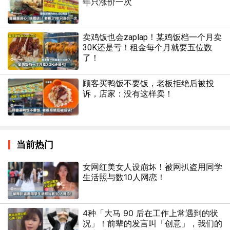
年只涨价一次
卖鸡饭也会zaplap！某鸡饭档一个月卖
30K还是亏！租金每个月就要五位数
了！
顾客买鸭饭不要饭，老板拒绝后被投
诉，店家：没有这样卖！
当前热门
女网红美女人设崩坏！被网扒盗用同学
生活照与数10人网恋！
4种「大马 90 后在工作上常遇到的状
况」！前辈的发言叫「创意」，我们的