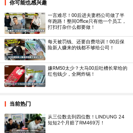
你可能也感兴趣
一言难尽！00后进夫妻档公司做了半
年跑路！整间Office只有他一个员工，
打扫打杂什么都要做！
每天被罚钱、还要自费培训！00后保
险新人赚来的钱都不够给公司！
嫌RM50太少？大马00后吐槽长辈给的
红包钱少，全网炸锅！
当前热门
从三位数去到四位数！LINDUNG 24
短短2个月赔了RM469万！