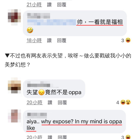
▼不过也有网友表示失望，唉呀～做么要戳破我小小的
美梦幻想？