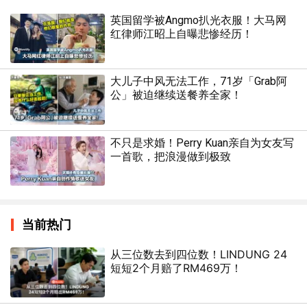
英国留学被Angmo扒光衣服！大马网
红律师江昭上自曝悲惨经历！
大儿子中风无法工作，71岁「Grab阿
公」被迫继续送餐养全家！
不只是求婚！Perry Kuan亲自为女友写
一首歌，把浪漫做到极致
当前热门
从三位数去到四位数！LINDUNG 24
短短2个月赔了RM469万！