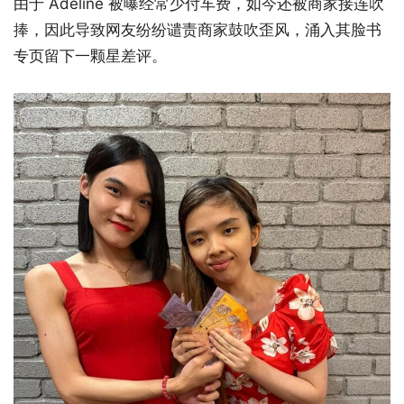
由于 Adeline 被曝经常少付车费，如今还被商家接连吹
捧，因此导致网友纷纷谴责商家鼓吹歪风，涌入其脸书
专页留下一颗星差评。