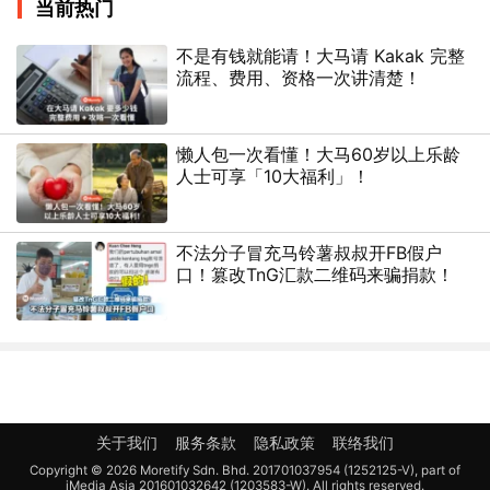
当前热门
不是有钱就能请！大马请 Kakak 完整
流程、费用、资格一次讲清楚！
懒人包一次看懂！大马60岁以上乐龄
人士可享「10大福利」！
不法分子冒充马铃薯叔叔开FB假户
口！篡改TnG汇款二维码来骗捐款！
关于我们
服务条款
隐私政策
联络我们
Copyright © 2026 Moretify Sdn. Bhd. 201701037954 (1252125-V), part of
iMedia Asia 201601032642 (1203583-W). All rights reserved.