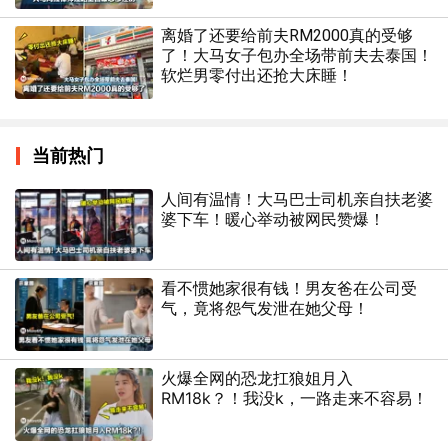
离婚了还要给前夫RM2000真的受够
了！大马女子包办全场带前夫去泰国！
软烂男零付出还抢大床睡！
当前热门
人间有温情！大马巴士司机亲自扶老婆
婆下车！暖心举动被网民赞爆！
看不惯她家很有钱！男友爸在公司受
气，竟将怨气发泄在她父母！
火爆全网的恐龙扛狼姐月入
RM18k？！我没k，一路走来不容易！