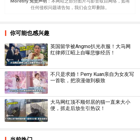
Moretify 免责声明
：本网站之部分图片与影音取自网络，如有
任何侵权问题请告知，我们会立即删除。
你可能也感兴趣
英国留学被Angmo扒光衣服！大马网
红律师江昭上自曝悲惨经历！
不只是求婚！Perry Kuan亲自为女友写
一首歌，把浪漫做到极致
大马网红顶不顺邻居的猫一直来大小
便，抓走后放生引热议！
当前热门