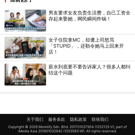
男友要求女友负责生活费，自己工资全
存起来娶她，网民瞬间炸锅！
女子住院拿MC，却遭上司怒骂
「STUPID」，还勒令她马上回来开
店！
薪水到底要不要告诉家人？很多人都纠
结这个问题
关于我们
服务条款
隐私政策
联络我们
Copyright © 2026 Moretify Sdn. Bhd. 201701037954 (1252125-V), part of
iMedia Asia 201601032642 (1203583-W). All rights reserved.