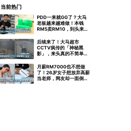
当前热门
PDD一来就GG了？大马
老板越来越难做！本钱
RM5卖RM10，到头来连
10%都赚不到
后续来了！大马超市
CCTV疯传的「神秘黑
影」，来头真的不简单…
月薪RM7000也不想做
了！26岁女子想放弃高薪
当老师，网友却一面倒劝
退