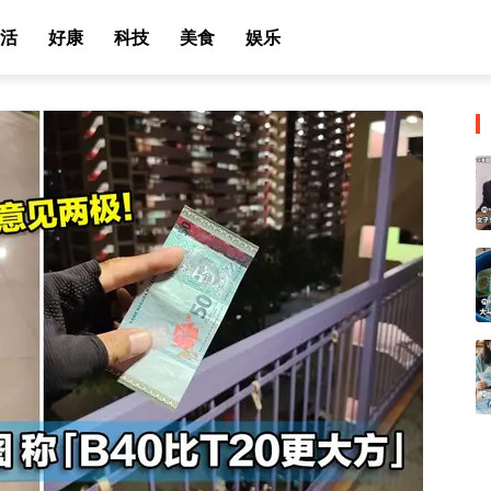
活
好康
科技
美食
娱乐