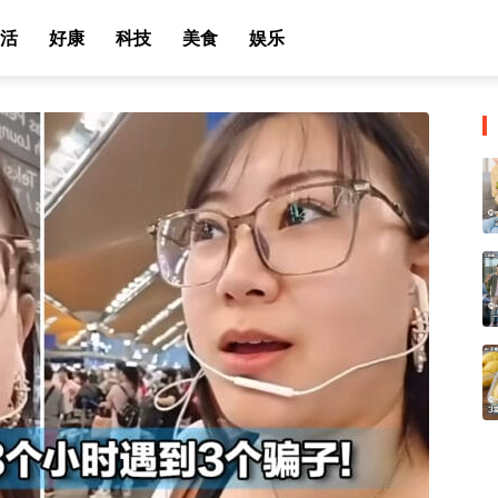
活
好康
科技
美食
娱乐