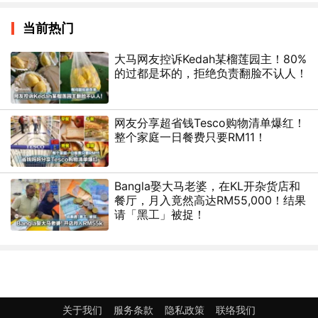
当前热门
大马网友控诉Kedah某榴莲园主！80%
的过都是坏的，拒绝负责翻脸不认人！
网友分享超省钱Tesco购物清单爆红！
整个家庭一日餐费只要RM11！
Bangla娶大马老婆，在KL开杂货店和
餐厅，月入竟然高达RM55,000！结果
请「黑工」被捉！
关于我们
服务条款
隐私政策
联络我们