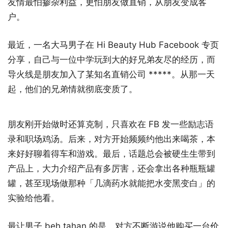
友情最怕掺杂利益，更怕朋友做直销，从朋友变成客
户。
最近，一名大马男子在 Hi Beauty Hub Facebook 专页
分享，自己与一位中学玩到大的好兄弟友尽的经历，而
导火线是朋友加入了某知名直销公司 *****。从那一天
起，他们的兄弟情就彻底变质了。
朋友刚开始做时还算克制，只喜欢在 FB 发一些励志语
录和职场鸡汤。后来，对方开始频频约他出来喝茶，本
来好好聊着得车和游戏。最后，话题总会被硬生生带到
产品上，大力介绍产品有多厉害，还会拿出各种瓶瓶罐
罐，甚至现场做那种「几滴药水就能把水变黑变白」的
实验给他看。
最让男子 beh tahan 的是，对方不断游说他购买一台价